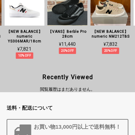
【NEW BALANCE】
【VANS】Berble Pro
【NEW BALANCE】
S
numeric
28cm
numeric NM212TBS
YS306MAR/18cm
¥11,440
¥7,832
¥7,821
20%OFF
20%OFF
10%OFF
Recently Viewed
閲覧履歴はまだありません。
送料・配送について
お買い物13,000円以上で送料無料！