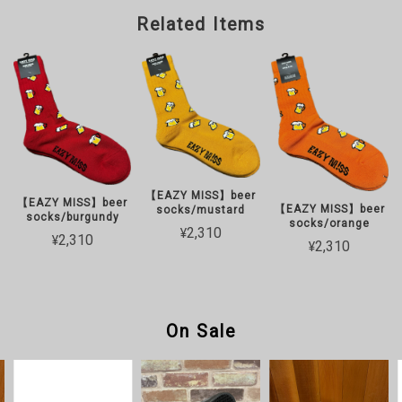
Related Items
【EAZY MISS】beer
【EAZY MISS】beer
【EAZY MISS】beer
socks/mustard
socks/burgundy
socks/orange
¥2,310
¥2,310
¥2,310
On Sale