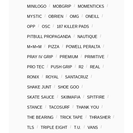
MINILOGO
MOBGRIP
MOMENTICKS
MYSTIC
OBRIEN
OMG
ONEILL
OPP
OSC
187 KILLER PADS
PITBULL PROPAGANDA
NAUTIQUE
M×M×M
PIZZA
POWELL PERALTA
PRAY IV GRIP
PREMIUM
PRIMITIVE
PRO TEC
PUSH GRIP
R2
REAL
RONIX
ROYAL
SANTACRUZ
SHAKE JUNT
SHOE GOO
SKATE SAUCE
SK8MAFIA
SPITFIRE
STANCE
TACOSURF
THANK YOU
THE BEARING
TRICK TAPE
THRASHER
TLS
TRIPLE EIGHT
T.U.
VANS