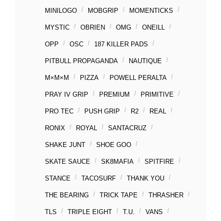
MINILOGO
MOBGRIP
MOMENTICKS
MYSTIC
OBRIEN
OMG
ONEILL
OPP
OSC
187 KILLER PADS
PITBULL PROPAGANDA
NAUTIQUE
M×M×M
PIZZA
POWELL PERALTA
PRAY IV GRIP
PREMIUM
PRIMITIVE
PRO TEC
PUSH GRIP
R2
REAL
RONIX
ROYAL
SANTACRUZ
SHAKE JUNT
SHOE GOO
SKATE SAUCE
SK8MAFIA
SPITFIRE
STANCE
TACOSURF
THANK YOU
THE BEARING
TRICK TAPE
THRASHER
TLS
TRIPLE EIGHT
T.U.
VANS