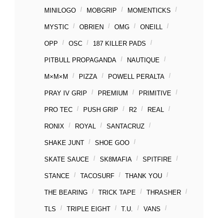
MINILOGO
MOBGRIP
MOMENTICKS
MYSTIC
OBRIEN
OMG
ONEILL
OPP
OSC
187 KILLER PADS
PITBULL PROPAGANDA
NAUTIQUE
M×M×M
PIZZA
POWELL PERALTA
PRAY IV GRIP
PREMIUM
PRIMITIVE
PRO TEC
PUSH GRIP
R2
REAL
RONIX
ROYAL
SANTACRUZ
SHAKE JUNT
SHOE GOO
SKATE SAUCE
SK8MAFIA
SPITFIRE
STANCE
TACOSURF
THANK YOU
THE BEARING
TRICK TAPE
THRASHER
TLS
TRIPLE EIGHT
T.U.
VANS