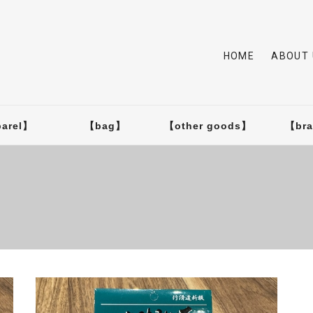
HOME
ABOUT 
arel】
【bag】
【other goods】
【br