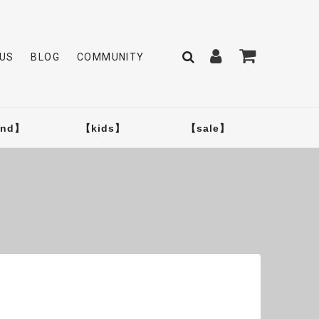
US
BLOG
COMMUNITY
and】
【kids】
【sale】