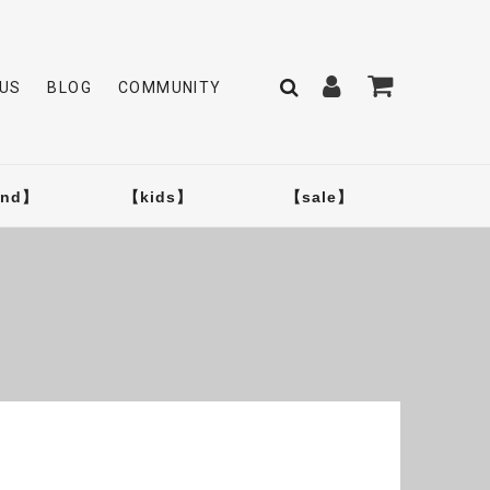
US
BLOG
COMMUNITY
and】
【kids】
【sale】