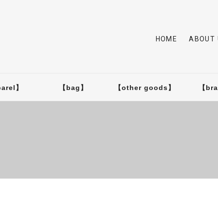
HOME
ABOUT 
arel】
【bag】
【other goods】
【br