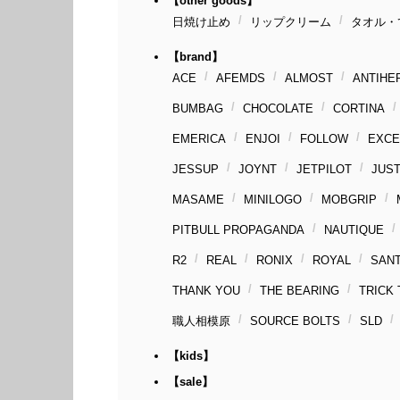
【other goods】
日焼け止め
リップクリーム
タオル・
【brand】
ACE
AFEMDS
ALMOST
ANTIHE
BUMBAG
CHOCOLATE
CORTINA
EMERICA
ENJOI
FOLLOW
EXCE
JESSUP
JOYNT
JETPILOT
JUST
MASAME
MINILOGO
MOBGRIP
PITBULL PROPAGANDA
NAUTIQUE
R2
REAL
RONIX
ROYAL
SAN
THANK YOU
THE BEARING
TRICK
職人相模原
SOURCE BOLTS
SLD
【kids】
【sale】