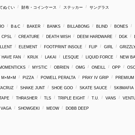
てぬぐい
財布・コインケース
ステッカー
サングラス
RO
B＆C
BAKER
BANKS
BILLABONG
BLIND
BONES
CPSL
CREATURE
DEATH WISH
DEEM HARDWARE
DGK
LLENT
ELEMENT
FOOTPRINT INSOLE
FLIP
GIRL
GRIZZL
 HAVE FAN
KRUX
LAKAI
LESQUE
LIQUID FORCE
NEW B
MOMENTICKS
MYSTIC
OBRIEN
OMG
ONEILL
OPP
OS
M×M×M
PIZZA
POWELL PERALTA
PRAY IV GRIP
PREMIUM
TACRUZ
SHAKE JUNT
SHOE GOO
SKATE SAUCE
SK8MAFIA
 TAPE
THRASHER
TLS
TRIPLE EIGHT
T.U.
VANS
VENT
VAGA
SHOWGEKI
MEOW
DOBB DEEP