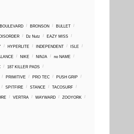
BOULEVARD
BRONSON
BULLET
DISORDER
Dz Nutz
EAZY MISS
Y
HYPERLITE
INDEPENDENT
ISLE
ALANCE
NIKE
NINJA
no NAME
C
187 KILLER PADS
PRIMITIVE
PRO TEC
PUSH GRIP
SPITFIRE
STANCE
TACOSURF
URE
VERTRA
WAYWARD
ZOOYORK