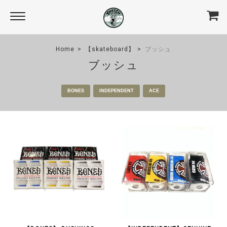
Home
【skateboard】
ブッシュ
ブッシュ
BONES
INDEPENDENT
ACE