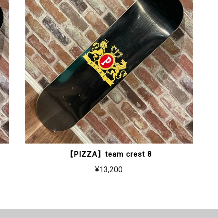
【PIZZA】team crest 8
¥13,200