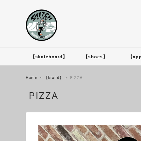
【skateboard】
【shoes】
【app
Home
【brand】
PIZZA
PIZZA