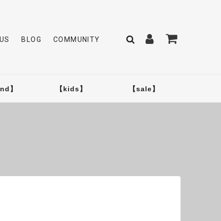
US
BLOG
COMMUNITY
and】
【kids】
【sale】