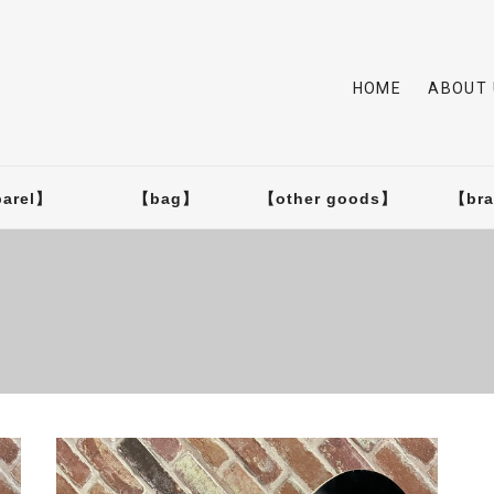
HOME
ABOUT 
arel】
【bag】
【other goods】
【br