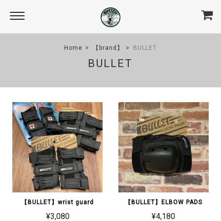
Home
【brand】
BULLET
BULLET
【BULLET】wrist guard
【BULLET】ELBOW PADS
¥3,080
¥4,180