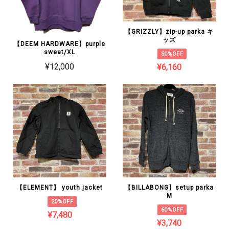
【GRIZZLY】zip-up parka キ
ッズ
【DEEM HARDWARE】purple
sweat/XL
30%OFF
¥12,000
¥6,160
【ELEMENT】 youth jacket
【BILLABONG】setup parka
M
20%OFF
60%OFF
¥7,480
¥3,740