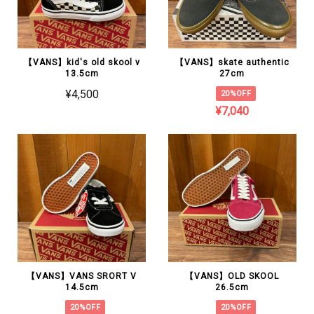
【VANS】kid's old skool v
【VANS】skate authentic
13.5cm
27cm
¥4,500
20%OFF
¥7,040
【VANS】VANS SRORT V
【VANS】OLD SKOOL
14.5cm
26.5cm
20%OFF
20%OFF