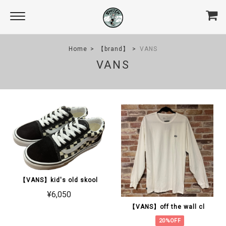
Home
【brand】
VANS
VANS
【VANS】kid's old skool
¥6,050
【VANS】off the wall cl
20%OFF