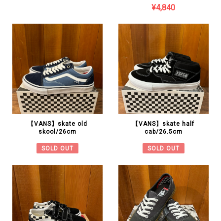
¥4,840
【VANS】skate old
【VANS】skate half
skool/26cm
cab/26.5cm
SOLD OUT
SOLD OUT