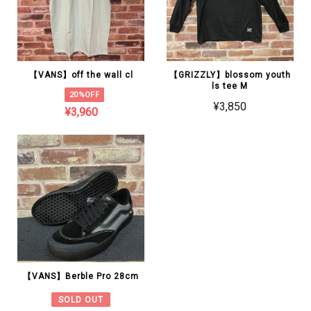
【VANS】off the wall cl
【GRIZZLY】blossom youth
ls tee M
20%OFF
¥3,850
¥3,960
【VANS】Berble Pro 28cm
SOLD OUT