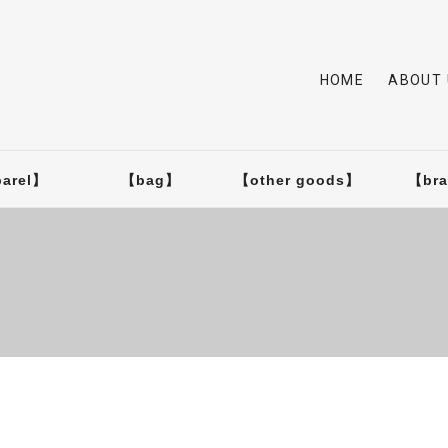
HOME
ABOUT 
arel】
【bag】
【other goods】
【br