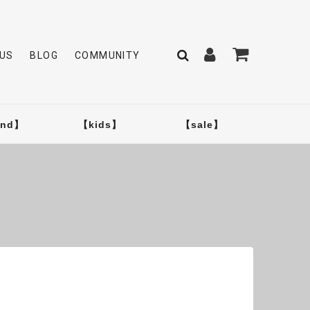
US
BLOG
COMMUNITY
and】
【kids】
【sale】