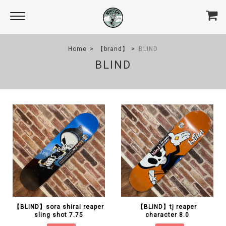
Home
【brand】
BLIND
BLIND
【BLIND】sora shirai reaper
【BLIND】tj reaper
sling shot 7.75
character 8.0