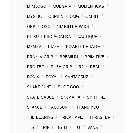
MINILOGO
MOBGRIP
MOMENTICKS
MYSTIC
OBRIEN
OMG
ONEILL
OPP
OSC
187 KILLER PADS
PITBULL PROPAGANDA
NAUTIQUE
M×M×M
PIZZA
POWELL PERALTA
PRAY IV GRIP
PREMIUM
PRIMITIVE
PRO TEC
PUSH GRIP
R2
REAL
RONIX
ROYAL
SANTACRUZ
SHAKE JUNT
SHOE GOO
SKATE SAUCE
SK8MAFIA
SPITFIRE
STANCE
TACOSURF
THANK YOU
THE BEARING
TRICK TAPE
THRASHER
TLS
TRIPLE EIGHT
T.U.
VANS