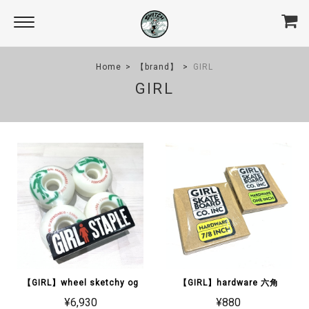
Home
【brand】
GIRL
GIRL
【GIRL】wheel sketchy og
【GIRL】hardware 六角
¥6,930
¥880