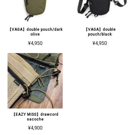
【VAGA】double pouch/dark
【VAGA】double
olive
pouch/black
¥4,950
¥4,950
【EAZY MISS】drawcord
sacoche
¥4,900