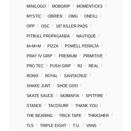
MINILOGO
MOBGRIP
MOMENTICKS
MYSTIC
OBRIEN
OMG
ONEILL
OPP
OSC
187 KILLER PADS
PITBULL PROPAGANDA
NAUTIQUE
M×M×M
PIZZA
POWELL PERALTA
PRAY IV GRIP
PREMIUM
PRIMITIVE
PRO TEC
PUSH GRIP
R2
REAL
RONIX
ROYAL
SANTACRUZ
SHAKE JUNT
SHOE GOO
SKATE SAUCE
SK8MAFIA
SPITFIRE
STANCE
TACOSURF
THANK YOU
THE BEARING
TRICK TAPE
THRASHER
TLS
TRIPLE EIGHT
T.U.
VANS