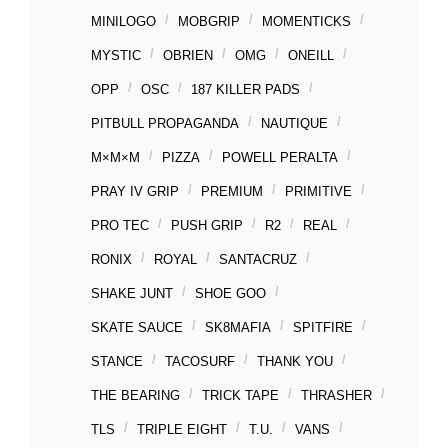
MINILOGO
MOBGRIP
MOMENTICKS
MYSTIC
OBRIEN
OMG
ONEILL
OPP
OSC
187 KILLER PADS
PITBULL PROPAGANDA
NAUTIQUE
M×M×M
PIZZA
POWELL PERALTA
PRAY IV GRIP
PREMIUM
PRIMITIVE
PRO TEC
PUSH GRIP
R2
REAL
RONIX
ROYAL
SANTACRUZ
SHAKE JUNT
SHOE GOO
SKATE SAUCE
SK8MAFIA
SPITFIRE
STANCE
TACOSURF
THANK YOU
THE BEARING
TRICK TAPE
THRASHER
TLS
TRIPLE EIGHT
T.U.
VANS