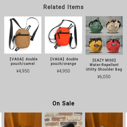
Related Items
【VAGA】double
【VAGA】double
【EAZY MISS】
pouch/camel
pouch/orange
Water-Repellent
Utility Shoulder Bag
¥4,950
¥4,950
¥6,050
On Sale