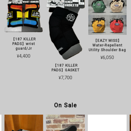
【187 KILLER
【EAZY MISS】
PADS】wrist
Water-Repellent
guard/Jr
Utility Shoulder Bag
¥4,400
¥6,050
【187 KILLER
PADS】GASKET
¥7,700
On Sale