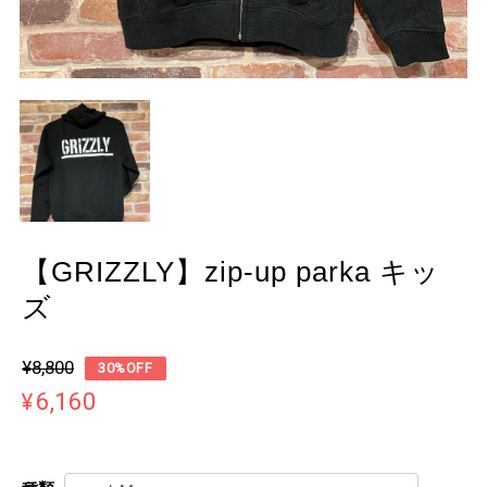
【GRIZZLY】zip-up parka キッ
ズ
¥8,800
30%OFF
¥6,160