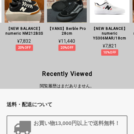
【NEW BALANCE】
【VANS】Berble Pro
【NEW BALANCE】
C
numeric NM212BSS
28cm
numeric
YS306MAR/18cm
¥7,832
¥11,440
¥7,821
20%OFF
20%OFF
10%OFF
Recently Viewed
閲覧履歴はまだありません。
送料・配送について
お買い物13,000円以上で送料無料！