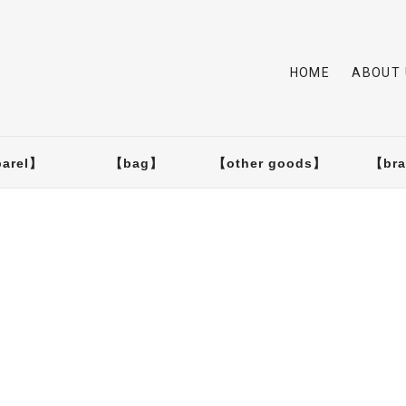
HOME
ABOUT 
arel】
【bag】
【other goods】
【br