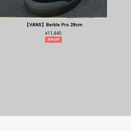
【VANS】Berble Pro 28cm
【
¥11,440
20%OFF