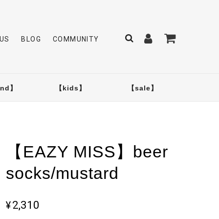
US
BLOG
COMMUNITY
and】
【kids】
【sale】
【EAZY MISS】beer
socks/mustard
¥2,310