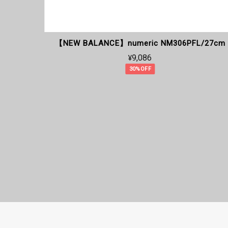
GC
【NEW BALANCE】numeric NM306PFL/27cm
¥9,086
30%OFF