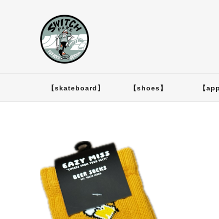
【skateboard】
【shoes】
【app