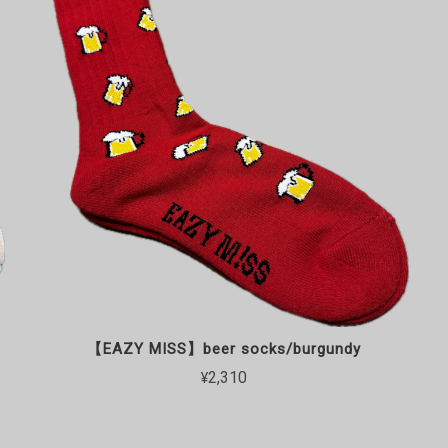
【EAZY MISS】beer socks/burgundy
¥2,310