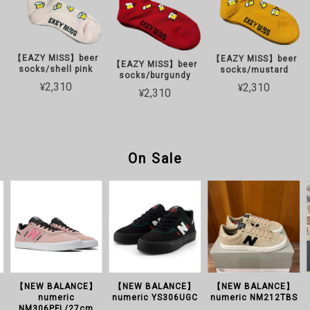
【EAZY MISS】beer
【EAZY MISS】beer
【EAZY MISS】beer
socks/shell pink
socks/mustard
socks/burgundy
¥2,310
¥2,310
¥2,310
On Sale
【NEW BALANCE】
【NEW BALANCE】
【NEW BALANCE】
numeric
numeric YS306UGC
numeric NM212TBS
NM306PFL/27cm