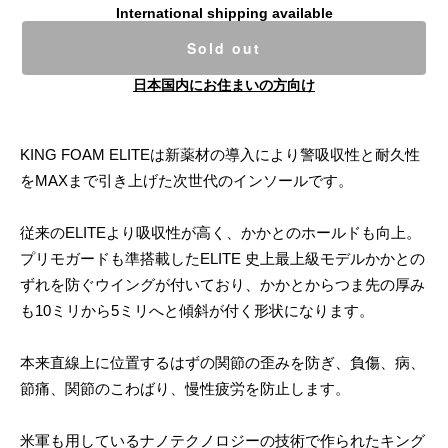
International shipping available
Sold out
日本国内にお住まいの方向け
KING FOAM ELITEは新薬材の導入により警吸収性と耐久性
をMAXまで引き上げた次世代のインソールです。
従来のELITEより吸収性が高く、かかとのホールドも向上。
プリモガードも準搭載したELITE 史上最上級モデルかかとの
ずれを防ぐウイングが付いており、かかとからつま先の厚み
も10ミリから5ミリへと傾斜が付く形状になります。
本来直線上に位置するはずの関節の歪みを防ぎ、負傷、病、
節痛、関節のこわばり、慢性疲労を防止します。
米軍も用しているナノテクノロジーの技術で作られたキング