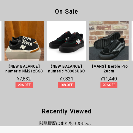
On Sale
【NEW BALANCE】
【NEW BALANCE】
【VANS】Berble Pro
numeric NM212BSS
numeric YS306UGC
28cm
¥7,832
¥7,821
¥11,440
20%OFF
10%OFF
20%OFF
Recently Viewed
閲覧履歴はまだありません。