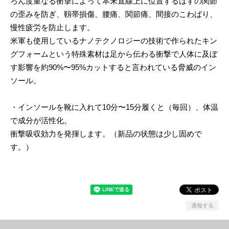
ろん度重なる衝撃によって本来直線上に位置するはずの関節
の歪みを防ぎ、靱帯損傷、腰痛、関節痛、間接のこわばり、
慢性疲労を防止します。
米軍も使用しているナノテクノロジーの技術で作られたキン
グフォームという特殊素材は足から伝わる衝撃で人体に及ぼ
す影響を約90%〜95%カットすると言われている脅威のイン
ソール。
・インソールを靴に入れて10分〜15分履くと（毎回）、体温
で成分が活性化。
衝撃吸収効力を発揮します。（新品の状態は少し固めで
す。）
通報する