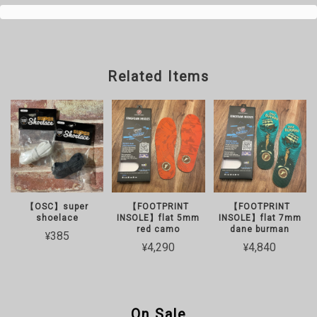
Related Items
【OSC】super
【FOOTPRINT
【FOOTPRINT
shoelace
INSOLE】flat 5mm
INSOLE】flat 7mm
red camo
dane burman
¥385
¥4,290
¥4,840
On Sale