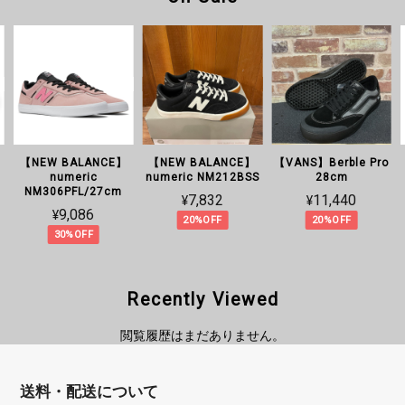
【NEW BALANCE】
【NEW BALANCE】
【NEW BALANCE】
S
numeric YS306UGC
numeric
numeric NM212BSS
NM306PFL/27cm
¥7,821
¥7,832
¥9,086
10%OFF
20%OFF
30%OFF
Recently Viewed
閲覧履歴はまだありません。
送料・配送について