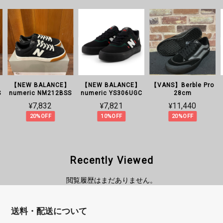
【NEW BALANCE】
【NEW BALANCE】
【VANS】Berble Pro
S
numeric NM212BSS
numeric YS306UGC
28cm
¥7,832
¥7,821
¥11,440
20%OFF
10%OFF
20%OFF
Recently Viewed
閲覧履歴はまだありません。
送料・配送について