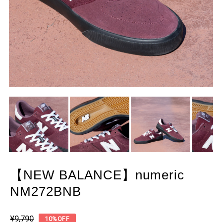
【NEW BALANCE】numeric
NM272BNB
¥9,790
10%OFF