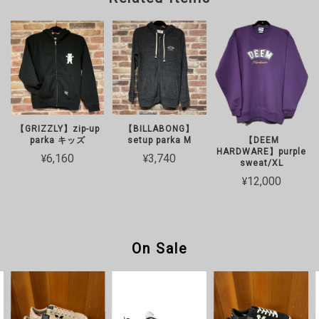
【GRIZZLY】zip-up
【BILLABONG】
parka キッズ
setup parka M
【DEEM
HARDWARE】purple
¥6,160
¥3,740
sweat/XL
¥12,000
On Sale