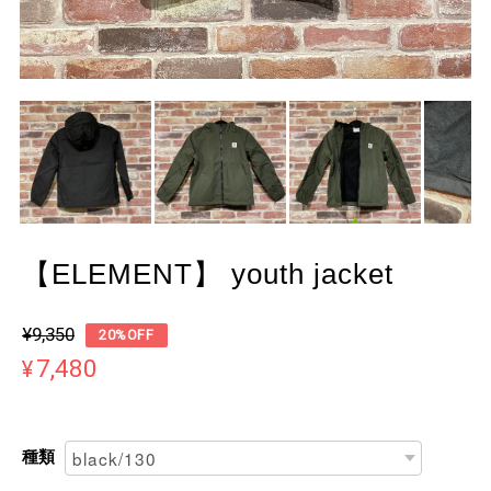
【ELEMENT】 youth jacket
¥9,350
20%OFF
¥7,480
種類