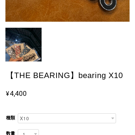
【THE BEARING】bearing X10
¥4,400
種類
数量