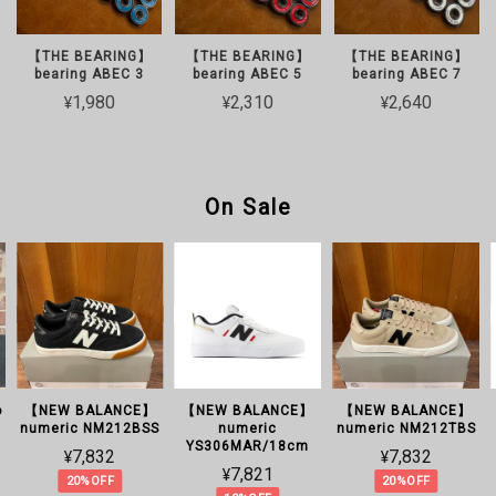
【THE BEARING】
【THE BEARING】
【THE BEARING】
bearing ABEC 3
bearing ABEC 5
bearing ABEC 7
¥1,980
¥2,310
¥2,640
On Sale
o
【NEW BALANCE】
【NEW BALANCE】
【NEW BALANCE】
numeric NM212BSS
numeric
numeric NM212TBS
YS306MAR/18cm
¥7,832
¥7,832
¥7,821
20%OFF
20%OFF