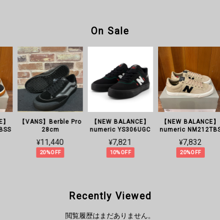
On Sale
【NEW BALANCE】
【VANS】Berble Pro
【NEW BALANCE】
【N
umeric NM212BSS
28cm
numeric YS306UGC
num
¥7,832
¥11,440
¥7,821
20%OFF
20%OFF
10%OFF
Recently Viewed
閲覧履歴はまだありません。