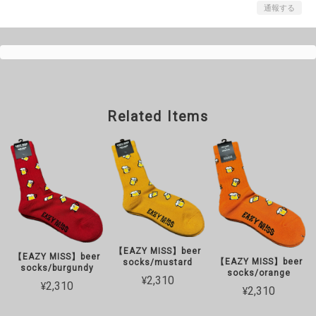
通報する
Related Items
【EAZY MISS】beer
【EAZY MISS】beer
【EAZY MISS】beer
socks/mustard
socks/burgundy
socks/orange
¥2,310
¥2,310
¥2,310