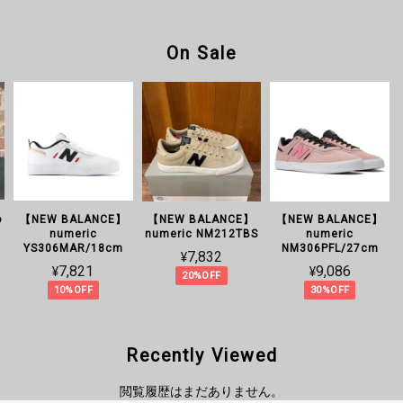
On Sale
o
【NEW BALANCE】
【NEW BALANCE】
【NEW BALANCE】
numeric
numeric NM212TBS
numeric
YS306MAR/18cm
NM306PFL/27cm
¥7,832
¥7,821
¥9,086
20%OFF
10%OFF
30%OFF
Recently Viewed
閲覧履歴はまだありません。