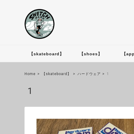
【skateboard】
【shoes】
【app
Home
【skateboard】
ハードウェア
1
1