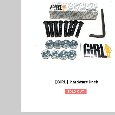
【GIRL】hardware1inch
SOLD OUT