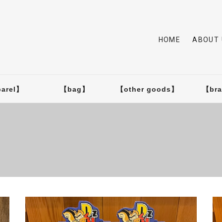
HOME
ABOUT 
arel】
【bag】
【other goods】
【br