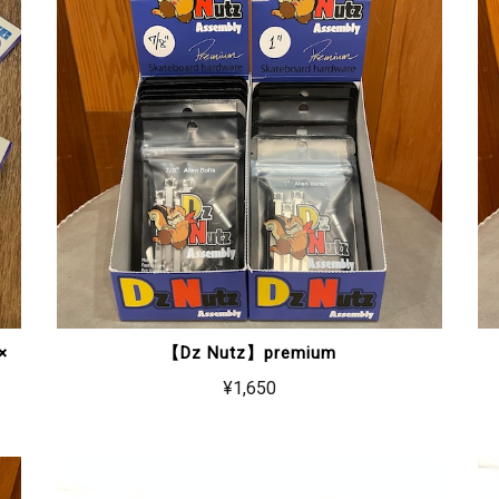
×
【Dz Nutz】premium
¥1,650