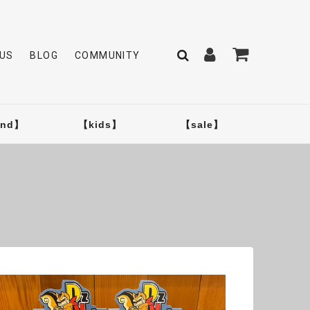
US
BLOG
COMMUNITY
and】
【kids】
【sale】