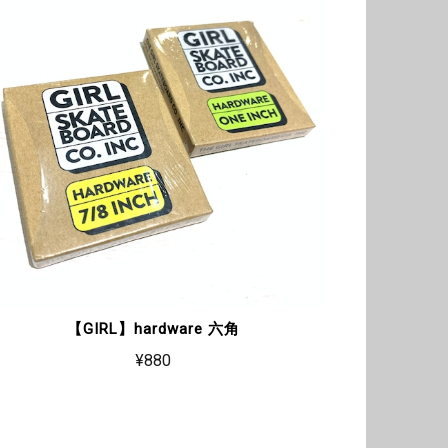
【GIRL】hardware 六角
¥880