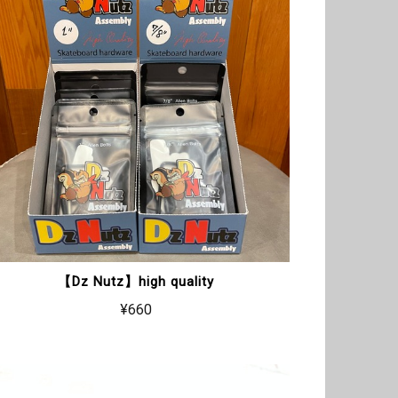
【Dz Nutz】high quality
¥660