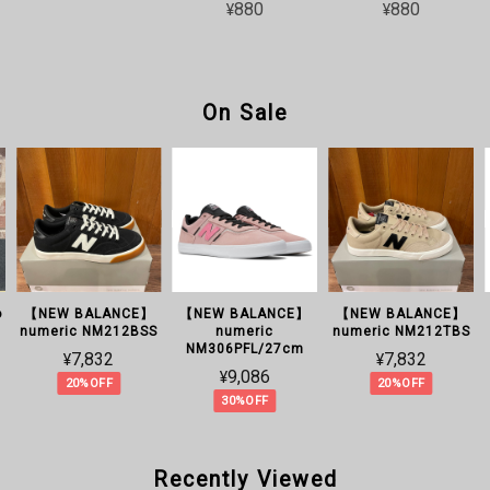
¥880
¥880
On Sale
o
【NEW BALANCE】
【NEW BALANCE】
【NEW BALANCE】
numeric NM212BSS
numeric
numeric NM212TBS
NM306PFL/27cm
¥7,832
¥7,832
¥9,086
20%OFF
20%OFF
30%OFF
Recently Viewed