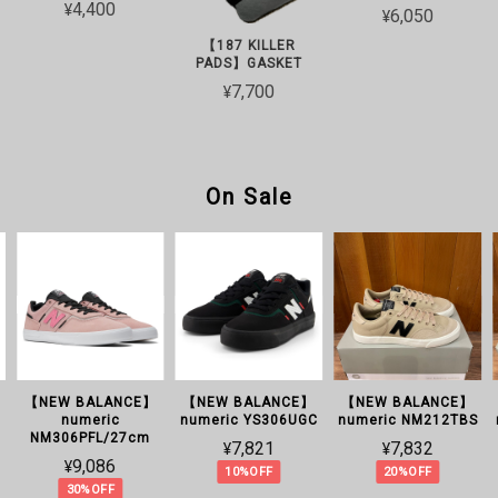
¥4,400
¥6,050
【187 KILLER
PADS】GASKET
¥7,700
On Sale
【NEW BALANCE】
【NEW BALANCE】
【NEW BALANCE】
numeric
numeric YS306UGC
numeric NM212TBS
NM306PFL/27cm
¥7,821
¥7,832
¥9,086
10%OFF
20%OFF
30%OFF