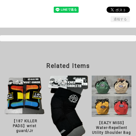
通報する
Related Items
【187 KILLER
【EAZY MISS】
PADS】wrist
Water-Repellent
guard/Jr
Utility Shoulder Bag