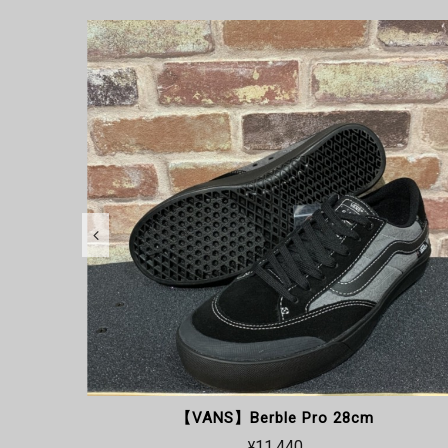
18cm
【VANS】Berble Pro 28cm
¥11,440