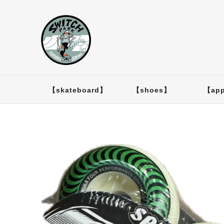
【skateboard】
【shoes】
【app