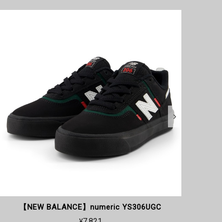
【NEW BALANCE】numeric YS306UGC
【
¥7,821