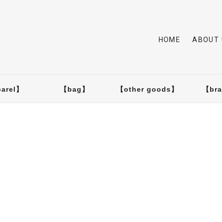
HOME
ABOUT 
arel】
【bag】
【other goods】
【br