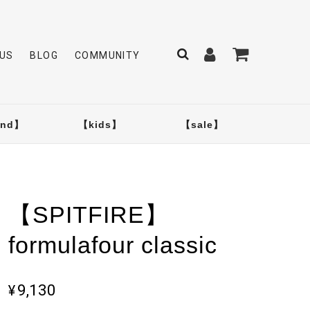
US
BLOG
COMMUNITY
and】
【kids】
【sale】
【SPITFIRE】
formulafour classic
¥9,130