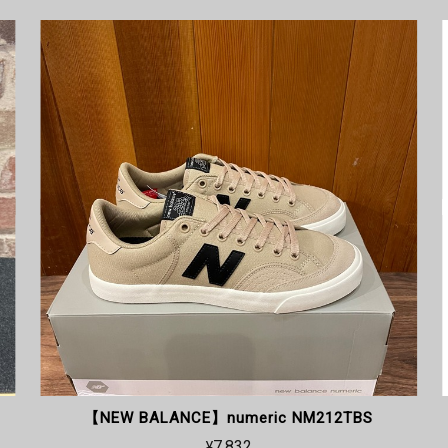
【NEW BALANCE】numeric NM212TBS
¥7,832