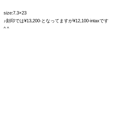
size:7.3×23
♪刻印では¥13,200-となってますが¥12,100-intaxです
^ ^