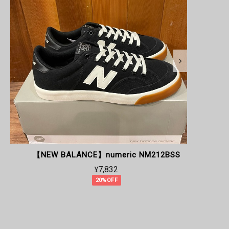
【NEW BALANCE】numeric NM212BSS
【
¥7,832
20%OFF