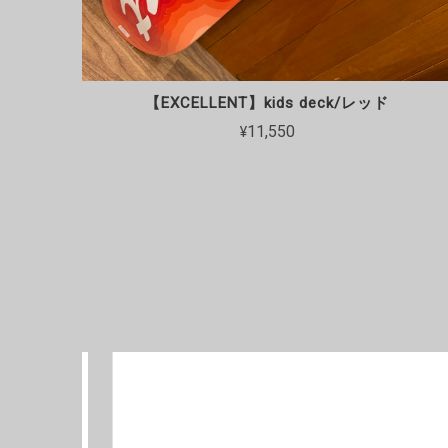
【EXCELLENT】kids deck/レッド
¥11,550