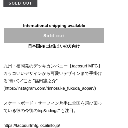
SOLD OUT
International shipping available
Sold out
日本国内にお住まいの方向け
九州・福岡発のデッキカンパニー【tacosurf MFG】
カッコいいデザインから可愛いデザインまで手掛け
る"青パン"こと "福田凛之介"
(
https://instagram.com/rinnosuke_fukuda_aopan/)
スケートボード・サーフィン片手に全国を飛び回っ
ている彼の今後のtrip&ridingにも注目。
https://tacosurfmfg.localinfo.jp/