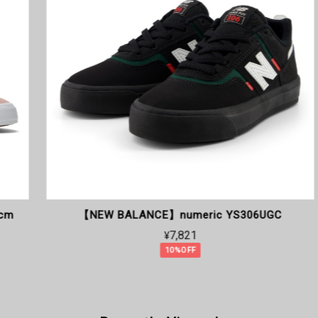
【NEW BALANCE】numeric YS306UGC
¥7,821
10%OFF