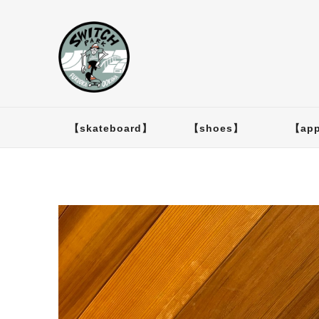
【skateboard】
【shoes】
【app