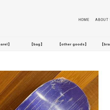
HOME
ABOUT 
arel】
【bag】
【other goods】
【br