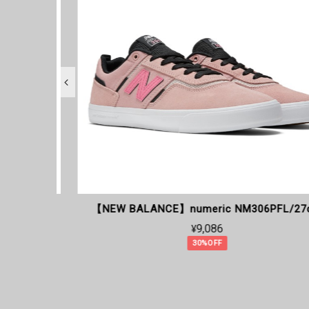
18cm
【NEW BALANCE】numeric NM306PFL/27cm
¥9,086
30%OFF