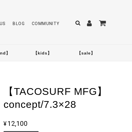
US
BLOG
COMMUNITY
and】
【kids】
【sale】
【TACOSURF MFG】
concept/7.3×28
¥12,100