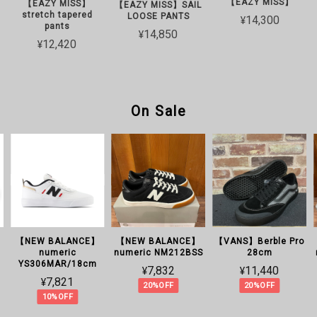
【EAZY MISS】
【EAZY MISS】
【EAZY MISS】SAIL
stretch tapered
LOOSE PANTS
¥14,300
pants
¥14,850
¥12,420
On Sale
【NEW BALANCE】
【NEW BALANCE】
【VANS】Berble Pro
C
numeric
numeric NM212BSS
28cm
YS306MAR/18cm
¥7,832
¥11,440
¥7,821
20%OFF
20%OFF
10%OFF