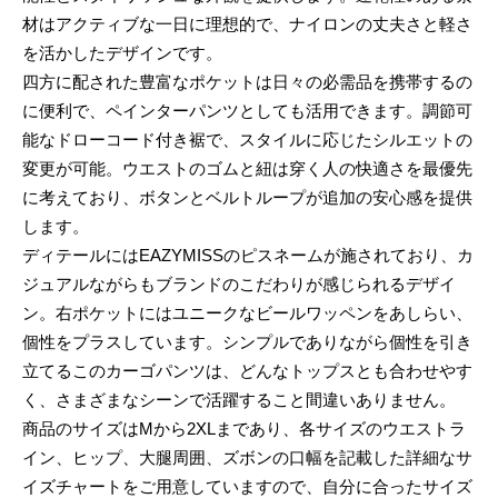
材はアクティブな一日に理想的で、ナイロンの丈夫さと軽さ
を活かしたデザインです。
四方に配された豊富なポケットは日々の必需品を携帯するの
に便利で、ペインターパンツとしても活用できます。調節可
能なドローコード付き裾で、スタイルに応じたシルエットの
変更が可能。ウエストのゴムと紐は穿く人の快適さを最優先
に考えており、ボタンとベルトループが追加の安心感を提供
します。
ディテールにはEAZYMISSのピスネームが施されており、カ
ジュアルながらもブランドのこだわりが感じられるデザイ
ン。右ポケットにはユニークなビールワッペンをあしらい、
個性をプラスしています。シンプルでありながら個性を引き
立てるこのカーゴパンツは、どんなトップスとも合わせやす
く、さまざまなシーンで活躍すること間違いありません。
商品のサイズはMから2XLまであり、各サイズのウエストラ
イン、ヒップ、大腿周囲、ズボンの口幅を記載した詳細なサ
イズチャートをご用意していますので、自分に合ったサイズ