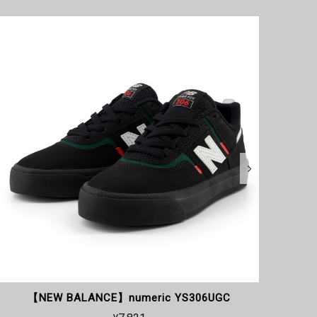
【NEW BALANCE】numeric NM212BSS
【N