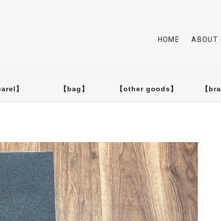
HOME
ABOUT 
arel】
【bag】
【other goods】
【br