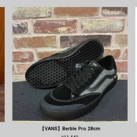
【NEW BALANCE】numeric YS306UGC