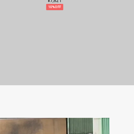
¥7,832
20%OFF