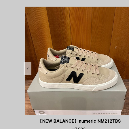
TBS
【VANS】Berble Pro 28cm