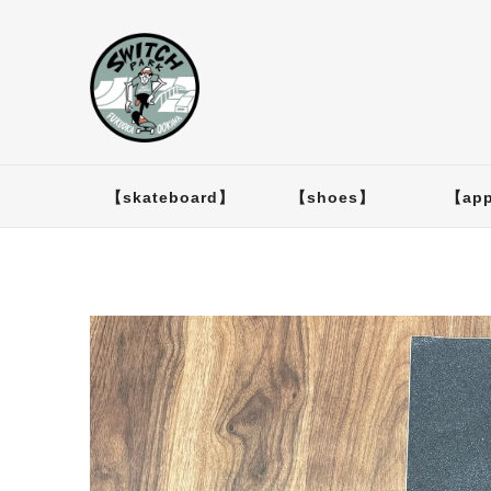
【skateboard】
【shoes】
【app