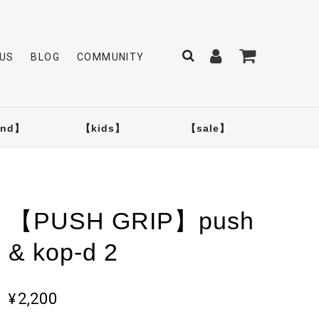
US
BLOG
COMMUNITY
and】
【kids】
【sale】
【PUSH GRIP】push
& kop-d 2
¥2,200