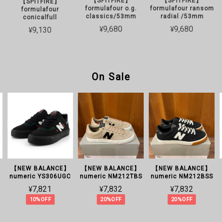
【SPITFIRE】
【SPITFIRE】
【SPITFIRE】
formulafour o.g.
formulafour ransom
formulafour
classics/53mm
radial /53mm
conicalfull
¥9,680
¥9,680
¥9,130
On Sale
【NEW BALANCE】
【NEW BALANCE】
【NEW BALANCE】
numeric YS306UGC
numeric NM212TBS
numeric NM212BSS
¥7,821
¥7,832
¥7,832
10%OFF
20%OFF
20%OFF