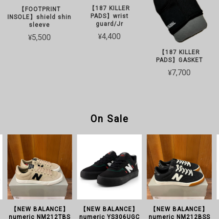
【187 KILLER
【FOOTPRINT
PADS】wrist
INSOLE】shield shin
guard/Jr
sleeve
¥4,400
¥5,500
【187 KILLER
PADS】GASKET
¥7,700
On Sale
【NEW BALANCE】
【NEW BALANCE】
【NEW BALANCE】
numeric NM212TBS
numeric YS306UGC
numeric NM212BSS