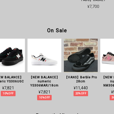
¥7,700
On Sale
【NEW BALANCE】
【NEW BALANCE】
【VANS】Berble Pro
numeric YS306UGC
numeric
28cm
YS306MAR/18cm
¥7,821
¥11,440
¥7,821
10%OFF
20%OFF
10%OFF