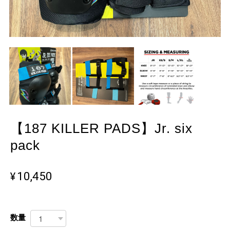
【187 KILLER PADS】Jr. six
pack
¥10,450
数量