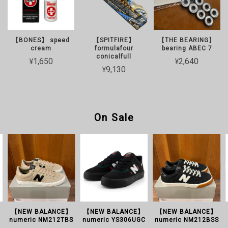
【BONES】 speed
【THE BEARING】
【SPITFIRE】
cream
bearing ABEC 7
formulafour
conicalfull
¥1,650
¥2,640
¥9,130
On Sale
【NEW BALANCE】
【NEW BALANCE】
【NEW BALANCE】
numeric NM212TBS
numeric YS306UGC
numeric NM212BSS