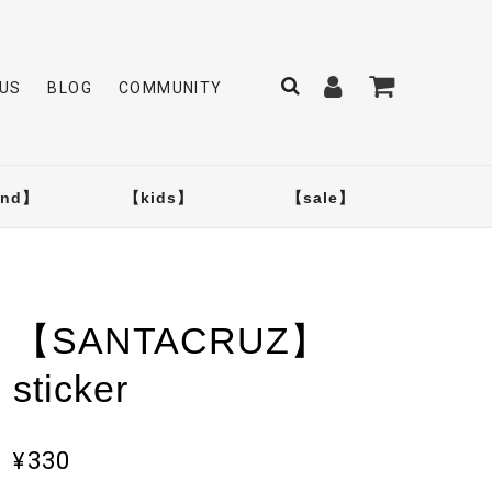
US
BLOG
COMMUNITY
and】
【kids】
【sale】
【SANTACRUZ】
sticker
¥330