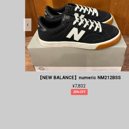
BS
【NEW BALANCE】numeric NM212BSS
¥7,832
20%OFF