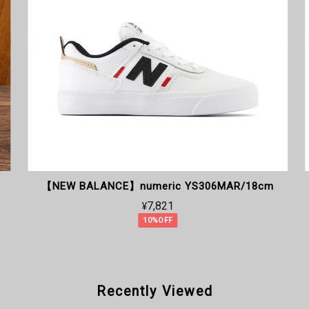
【NEW BALANCE】numeric YS306MAR/18cm
¥7,821
10%OFF
Recently Viewed