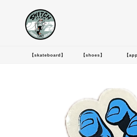
【skateboard】
【shoes】
【app