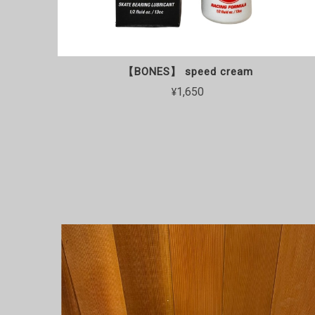
【BONES】 speed cream
¥1,650