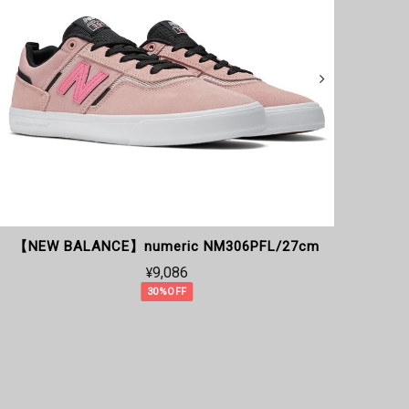
【NEW BALANCE】numeric NM306PFL/27cm
【
¥9,086
30%OFF