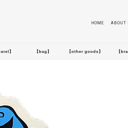
HOME
ABOUT 
arel】
【bag】
【other goods】
【br