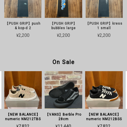
【PUSH GRIP】push
【PUSH GRIP】
【PUSH GRIP】kress
& kop-d 2
bubbles large
1 small
¥2,200
¥2,200
¥2,200
On Sale
【NEW BALANCE】
【VANS】Berble Pro
【NEW BALANCE】
numeric NM212TBS
28cm
numeric NM212BSS
¥7,832
¥11,440
¥7,832