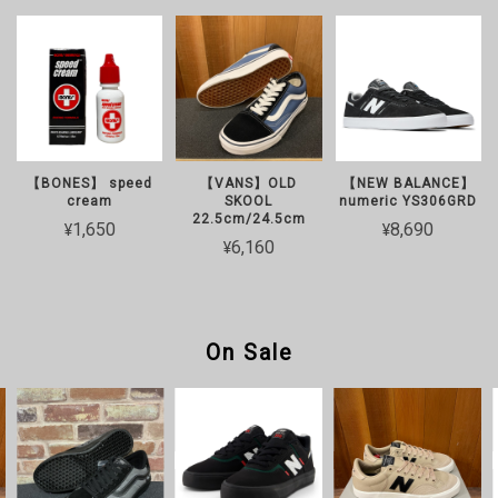
【BONES】 speed
【VANS】OLD
【NEW BALANCE】
cream
SKOOL
numeric YS306GRD
22.5cm/24.5cm
¥1,650
¥8,690
¥6,160
On Sale