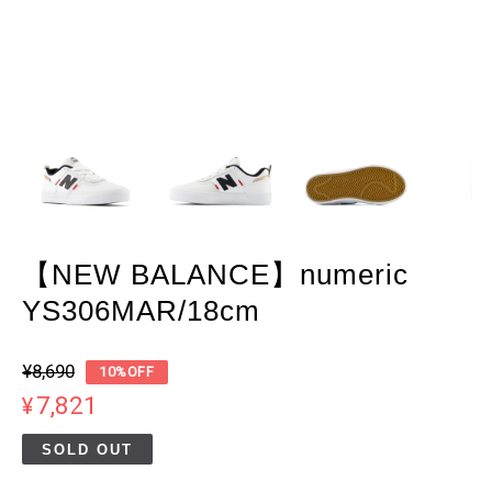
【NEW BALANCE】numeric
YS306MAR/18cm
¥8,690
10%OFF
¥7,821
SOLD OUT