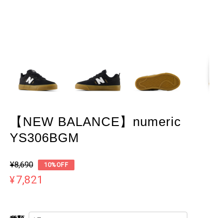
【NEW BALANCE】numeric
YS306BGM
¥8,690
10%OFF
¥7,821