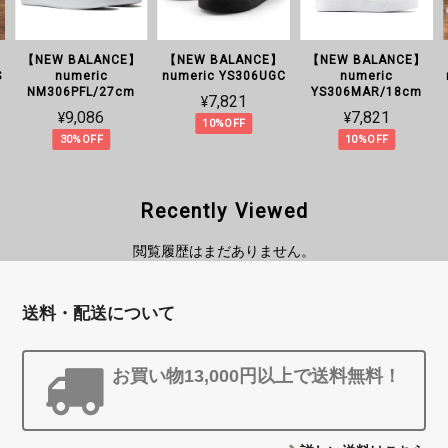
【NEW BALANCE】
【NEW BALANCE】
【NEW BALANCE】
S
numeric
numeric YS306UGC
numeric
NM306PFL/27cm
YS306MAR/18cm
¥7,821
¥9,086
¥7,821
10%OFF
30%OFF
10%OFF
Recently Viewed
閲覧履歴はまだありません。
送料・配送について
お買い物13,000円以上で送料無料！