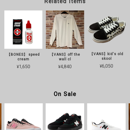
Related Items
【VANS】kid's old
【BONES】 speed
【VANS】off the
skool
cream
wall cl
¥6,050
¥1,650
¥4,840
On Sale