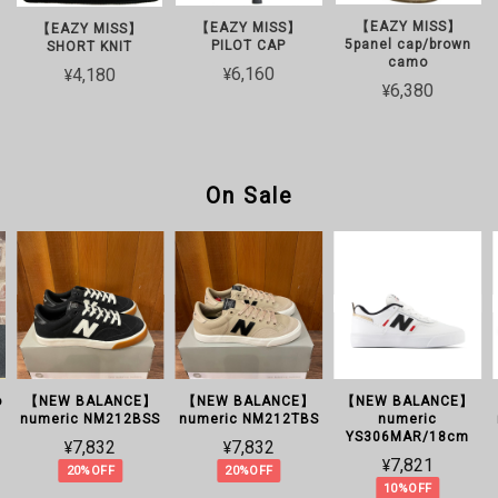
【EAZY MISS】
【EAZY MISS】
【EAZY MISS】
5panel cap/brown
PILOT CAP
SHORT KNIT
camo
¥6,160
¥4,180
¥6,380
On Sale
o
【NEW BALANCE】
【NEW BALANCE】
【NEW BALANCE】
numeric NM212BSS
numeric NM212TBS
numeric
YS306MAR/18cm
¥7,832
¥7,832
¥7,821
20%OFF
20%OFF
10%OFF