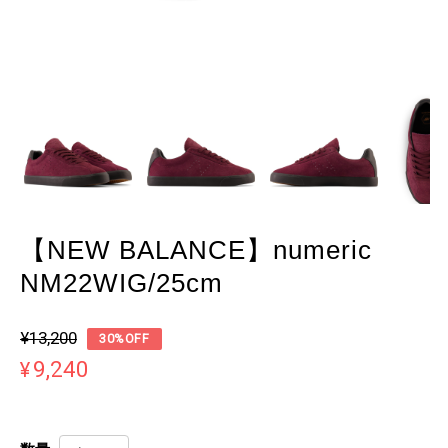
【NEW BALANCE】numeric
NM22WIG/25cm
¥13,200
30%OFF
¥9,240