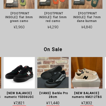
【FOOTPRINT
【FOOTPRINT
【FOOTPRINT
INSOLE】flat 3mm
INSOLE】flat 5mm
INSOLE】flat 7mm
green camo
red camo
dane burman
¥3,960
¥4,290
¥4,840
On Sale
【NEW BALANCE】
【VANS】Berble Pro
【NEW BALANCE】
S
numeric YS306UGC
28cm
numeric NM212TBS
¥7,821
¥11,440
¥7,832