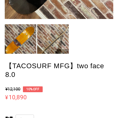
【TACOSURF MFG】two face
8.0
¥12,100
10%OFF
¥10,890