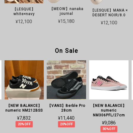
【MEOW】nanaka
【LESQUE】
【LESQUE】MANA ×
journal
white×navy
DESERT NOIR/8.0
¥15,180
¥12,100
¥12,100
On Sale
【NEW BALANCE】
【VANS】Berble Pro
【NEW BALANCE】
C
numeric NM212BSS
28cm
numeric
NM306PFL/27cm
¥7,832
¥11,440
¥9,086
20%OFF
20%OFF
30%OFF