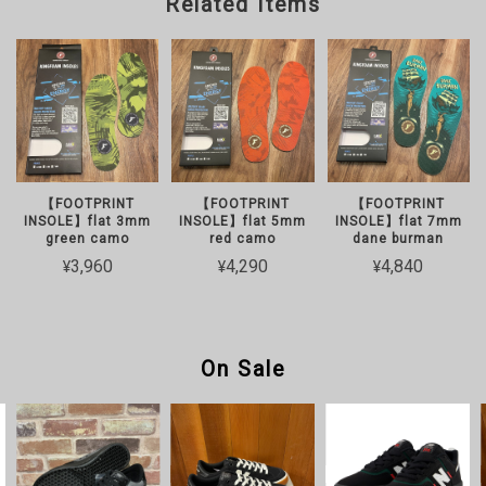
Related Items
【FOOTPRINT
【FOOTPRINT
【FOOTPRINT
INSOLE】flat 3mm
INSOLE】flat 5mm
INSOLE】flat 7mm
green camo
red camo
dane burman
¥3,960
¥4,290
¥4,840
On Sale