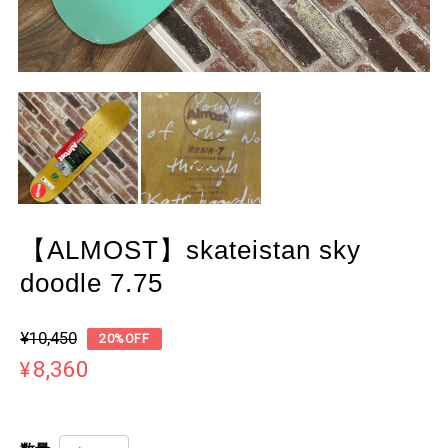
【ALMOST】skateistan sky
doodle 7.75
¥10,450
20%OFF
¥8,360