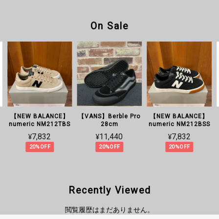
On Sale
【NEW BALANCE】
【VANS】Berble Pro
【NEW BALANCE】
numeric NM212TBS
28cm
numeric NM212BSS
¥7,832
¥11,440
¥7,832
20%OFF
20%OFF
20%OFF
Recently Viewed
閲覧履歴はまだありません。