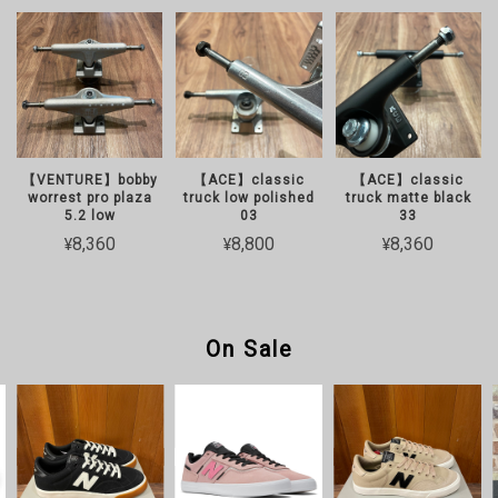
【VENTURE】bobby
【ACE】classic
【ACE】classic
worrest pro plaza
truck low polished
truck matte black
5.2 low
03
33
¥8,360
¥8,800
¥8,360
On Sale